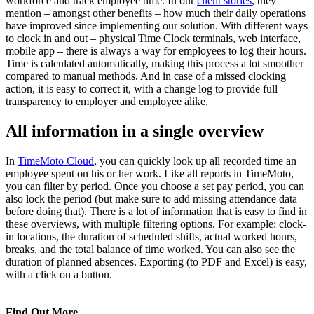
workforce and track employee time. In our
client stories
, they
mention – amongst other benefits – how much their daily operations
have improved since implementing our solution. With different ways
to clock in and out – physical Time Clock terminals, web interface,
mobile app – there is always a way for employees to log their hours.
Time is calculated automatically, making this process a lot smoother
compared to manual methods. And in case of a missed clocking
action, it is easy to correct it, with a change log to provide full
transparency to employer and employee alike.
All information in a single overview
In
TimeMoto Cloud
, you can quickly look up all recorded time an
employee spent on his or her work. Like all reports in TimeMoto,
you can filter by period. Once you choose a set pay period, you can
also lock the period (but make sure to add missing attendance data
before doing that). There is a lot of information that is easy to find in
these overviews, with multiple filtering options. For example: clock-
in locations, the duration of scheduled shifts, actual worked hours,
breaks, and the total balance of time worked. You can also see the
duration of planned absences. Exporting (to PDF and Excel) is easy,
with a click on a button.
Find Out More