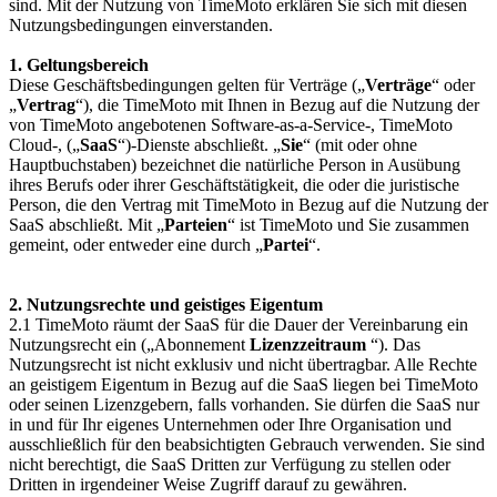
sind. Mit der Nutzung von TimeMoto erklären Sie sich mit diesen
Nutzungsbedingungen einverstanden.
1. Geltungsbereich
Diese Geschäftsbedingungen gelten für Verträge („
Verträge
“ oder
„
Vertrag
“), die TimeMoto mit Ihnen in Bezug auf die Nutzung der
von TimeMoto angebotenen Software-as-a-Service-, TimeMoto
Cloud-, („
SaaS
“)-Dienste abschließt. „
Sie
“ (mit oder ohne
Hauptbuchstaben) bezeichnet die natürliche Person in Ausübung
ihres Berufs oder ihrer Geschäftstätigkeit, die oder die juristische
Person, die den Vertrag mit TimeMoto in Bezug auf die Nutzung der
SaaS abschließt. Mit „
Parteien
“ ist TimeMoto und Sie zusammen
gemeint, oder entweder eine durch „
Partei
“.
2. Nutzungsrechte und geistiges Eigentum
2.1 TimeMoto räumt der SaaS für die Dauer der Vereinbarung ein
Nutzungsrecht ein („Abonnement
Lizenzzeitraum
“). Das
Nutzungsrecht ist nicht exklusiv und nicht übertragbar. Alle Rechte
an geistigem Eigentum in Bezug auf die SaaS liegen bei TimeMoto
oder seinen Lizenzgebern, falls vorhanden. Sie dürfen die SaaS nur
in und für Ihr eigenes Unternehmen oder Ihre Organisation und
ausschließlich für den beabsichtigten Gebrauch verwenden. Sie sind
nicht berechtigt, die SaaS Dritten zur Verfügung zu stellen oder
Dritten in irgendeiner Weise Zugriff darauf zu gewähren.