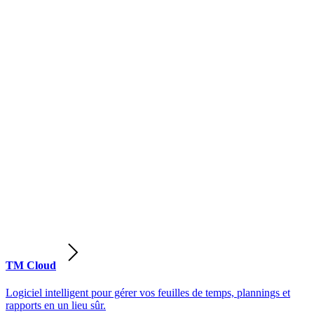
TM Cloud
Logiciel intelligent pour gérer vos feuilles de temps, plannings et
rapports en un lieu sûr.