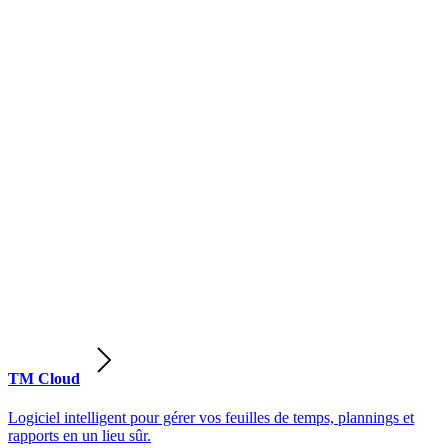
TM Cloud
Logiciel intelligent pour gérer vos feuilles de temps, plannings et
rapports en un lieu sûr.