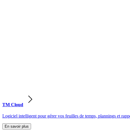
TM Cloud
Logiciel intelligent pour gérer vos feuilles de temps, plannings et rappo
En savoir plus