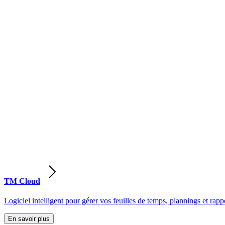
TM Cloud
Logiciel intelligent pour gérer vos feuilles de temps, plannings et rappo
En savoir plus