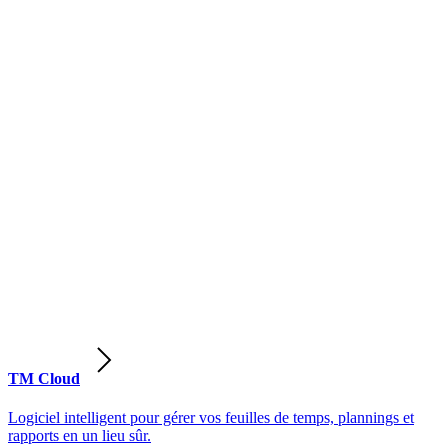
TM Cloud
Logiciel intelligent pour gérer vos feuilles de temps, plannings et
rapports en un lieu sûr.