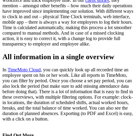
workforce and track employee time. In our
client stories
, they
mention – amongst other benefits – how much their daily operations
have improved since implementing our solution. With different ways
to clock in and out – physical Time Clock terminals, web interface,
mobile app – there is always a way for employees to log their hours.
Time is calculated automatically, making this process a lot smoother
compared to manual methods. And in case of a missed clocking
action, it is easy to correct it, with a change log to provide full
transparency to employer and employee alike.
All information in a single overview
In
TimeMoto Cloud
, you can quickly look up all recorded time an
employee spent on his or her work. Like all reports in TimeMoto,
you can filter by period. Once you choose a set pay period, you can
also lock the period (but make sure to add missing attendance data
before doing that). There is a lot of information that is easy to find in
these overviews, with multiple filtering options. For example: clock-
in locations, the duration of scheduled shifts, actual worked hours,
breaks, and the total balance of time worked. You can also see the
duration of planned absences. Exporting (to PDF and Excel) is easy,
with a click on a button.
Find Out More