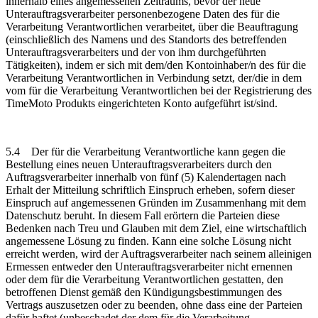
innerhalb eines angemessenen Zeitraums, bevor der neue
Unterauftragsverarbeiter personenbezogene Daten des für die
Verarbeitung Verantwortlichen verarbeitet, über die Beauftragung
(einschließlich des Namens und des Standorts des betreffenden
Unterauftragsverarbeiters und der von ihm durchgeführten
Tätigkeiten), indem er sich mit dem/den Kontoinhaber/n des für die
Verarbeitung Verantwortlichen in Verbindung setzt, der/die in dem
vom für die Verarbeitung Verantwortlichen bei der Registrierung des
TimeMoto Produkts eingerichteten Konto aufgeführt ist/sind.
5.4
Der für die Verarbeitung Verantwortliche kann gegen die
Bestellung eines neuen Unterauftragsverarbeiters durch den
Auftragsverarbeiter innerhalb von fünf (5) Kalendertagen nach
Erhalt der Mitteilung schriftlich Einspruch erheben, sofern dieser
Einspruch auf angemessenen Gründen im Zusammenhang mit dem
Datenschutz beruht. In diesem Fall erörtern die Parteien diese
Bedenken nach Treu und Glauben mit dem Ziel, eine wirtschaftlich
angemessene Lösung zu finden. Kann eine solche Lösung nicht
erreicht werden, wird der Auftragsverarbeiter nach seinem alleinigen
Ermessen entweder den Unterauftragsverarbeiter nicht ernennen
oder dem für die Verarbeitung Verantwortlichen gestatten, den
betroffenen Dienst gemäß den Kündigungsbestimmungen des
Vertrags auszusetzen oder zu beenden, ohne dass eine der Parteien
dafür haftet (unbeschadet der dem für die Verarbeitung