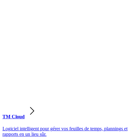
TM Cloud
Logiciel intelligent pour gérer vos feuilles de temps, plannings et
rapports en un lieu sûr.