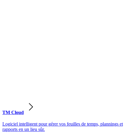
TM Cloud
Logiciel intelligent pour gérer vos feuilles de temps, plannings et
rapports en un lieu sûr.