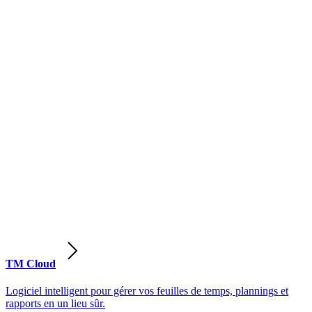
TM Cloud
Logiciel intelligent pour gérer vos feuilles de temps, plannings et
rapports en un lieu sûr.