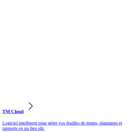
TM Cloud
Logiciel intelligent pour gérer vos feuilles de temps, plannings et
rapports en un lieu sûr.