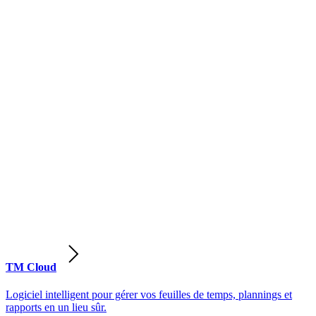
TM Cloud
Logiciel intelligent pour gérer vos feuilles de temps, plannings et
rapports en un lieu sûr.