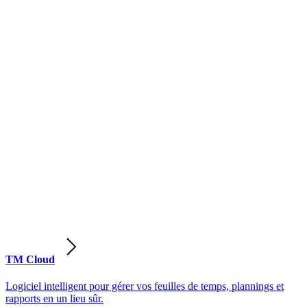
TM Cloud
Logiciel intelligent pour gérer vos feuilles de temps, plannings et
rapports en un lieu sûr.