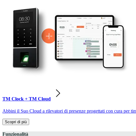
TM Clock + TM Cloud
Abbini il Suo Cloud a rilevatori di presenze progettati con cura per ti
Scopri di più
Funzionalità