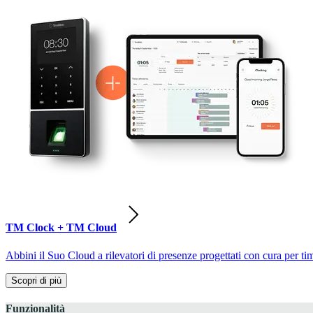
TM Clock + TM Cloud
Abbini il Suo Cloud a rilevatori di presenze progettati con cura per ti
Scopri di più
Funzionalità