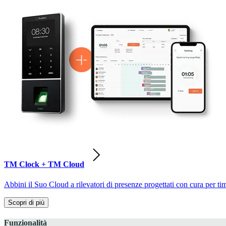
TM Clock + TM Cloud
Abbini il Suo Cloud a rilevatori di presenze progettati con cura per ti
Scopri di più
Funzionalità