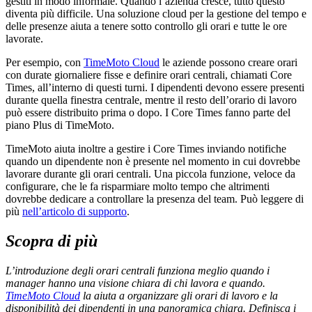
gestiti in modo informale. Quando l’azienda cresce, tutto questo
diventa più difficile. Una soluzione cloud per la gestione del tempo e
delle presenze aiuta a tenere sotto controllo gli orari e tutte le ore
lavorate.
Per esempio, con
TimeMoto Cloud
le aziende possono creare orari
con durate giornaliere fisse e definire orari centrali, chiamati Core
Times, all’interno di questi turni. I dipendenti devono essere presenti
durante quella finestra centrale, mentre il resto dell’orario di lavoro
può essere distribuito prima o dopo. I Core Times fanno parte del
piano Plus di TimeMoto.
TimeMoto aiuta inoltre a gestire i Core Times inviando notifiche
quando un dipendente non è presente nel momento in cui dovrebbe
lavorare durante gli orari centrali. Una piccola funzione, veloce da
configurare, che le fa risparmiare molto tempo che altrimenti
dovrebbe dedicare a controllare la presenza del team. Può leggere di
più
nell’articolo di supporto
.
Scopra di più
L’introduzione degli orari centrali funziona meglio quando i
manager hanno una visione chiara di chi lavora e quando.
TimeMoto Cloud
la aiuta a organizzare gli orari di lavoro e la
disponibilità dei dipendenti in una panoramica chiara. Definisca i