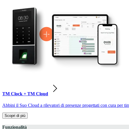
TM Clock + TM Cloud
Abbini il Suo Cloud a rilevatori di presenze progettati con cura per ti
Scopri di più
Funzionalità