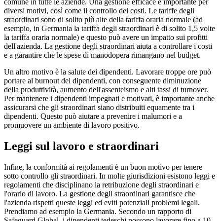
comune in tutte le aziende. Una gestione efficace è importante per
diversi motivi, così come il controllo dei costi. Le tariffe degli
straordinari sono di solito più alte della tariffa oraria normale (ad
esempio, in Germania la tariffa degli straordinari è di solito 1,5 volte
la tariffa oraria normale) e questo può avere un impatto sui profitti
dell'azienda. La gestione degli straordinari aiuta a controllare i costi
e a garantire che le spese di manodopera rimangano nel budget.
Un altro motivo è la salute dei dipendenti. Lavorare troppe ore può
portare al burnout dei dipendenti, con conseguente diminuzione
della produttività, aumento dell'assenteismo e alti tassi di turnover.
Per mantenere i dipendenti impegnati e motivati, è importante anche
assicurarsi che gli straordinari siano distribuiti equamente tra i
dipendenti. Questo può aiutare a prevenire i malumori e a
promuovere un ambiente di lavoro positivo.
Leggi sul lavoro e straordinari
Infine, la conformità ai regolamenti è un buon motivo per tenere
sotto controllo gli straordinari. In molte giurisdizioni esistono leggi e
regolamenti che disciplinano la retribuzione degli straordinari e
l'orario di lavoro. La gestione degli straordinari garantisce che
l'azienda rispetti queste leggi ed eviti potenziali problemi legali.
Prendiamo ad esempio la Germania. Secondo un rapporto di
Safeguard Global, i dipendenti tedeschi possono lavorare fino a 10