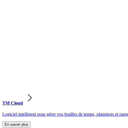
TM Cloud
Logiciel intelligent pour gérer vos feuilles de temps, plannings et rappo
En savoir plus