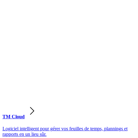
TM Cloud
Logiciel intelligent pour gérer vos feuilles de temps, plannings et
rapports en un lieu sûr.