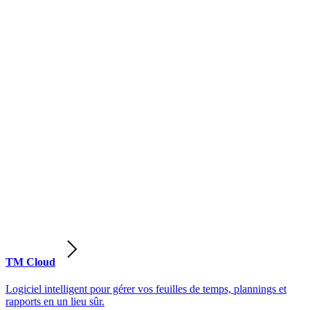
TM Cloud
Logiciel intelligent pour gérer vos feuilles de temps, plannings et
rapports en un lieu sûr.