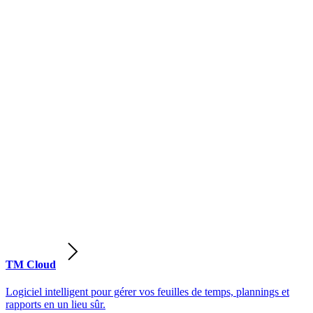
TM Cloud
Logiciel intelligent pour gérer vos feuilles de temps, plannings et
rapports en un lieu sûr.