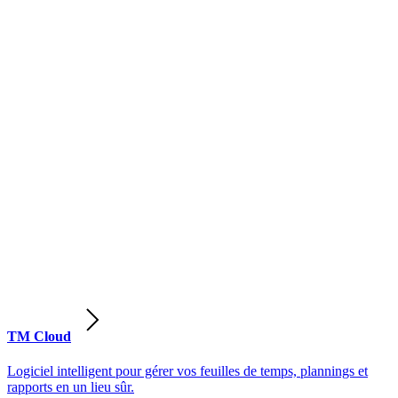
TM Cloud
Logiciel intelligent pour gérer vos feuilles de temps, plannings et
rapports en un lieu sûr.