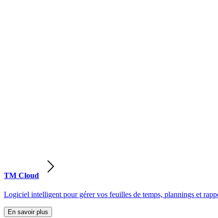
TM Cloud
Logiciel intelligent pour gérer vos feuilles de temps, plannings et rappo
En savoir plus