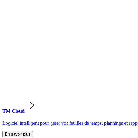
TM Cloud
Logiciel intelligent pour gérer vos feuilles de temps, plannings et rappo
En savoir plus