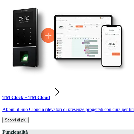
TM Clock + TM Cloud
Abbini il Suo Cloud a rilevatori di presenze progettati con cura per ti
Scopri di più
Funzionalità