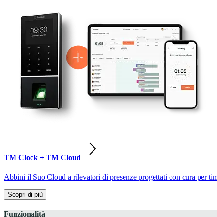
TM Clock + TM Cloud
Abbini il Suo Cloud a rilevatori di presenze progettati con cura per ti
Scopri di più
Funzionalità