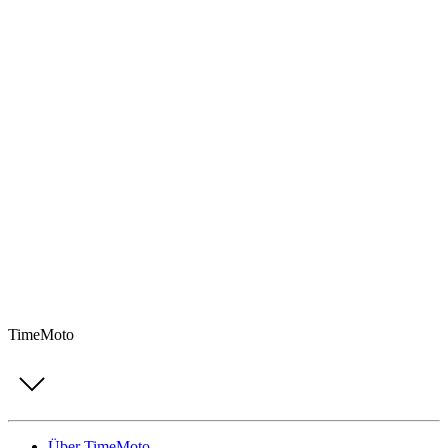
TimeMoto
Über TimeMoto