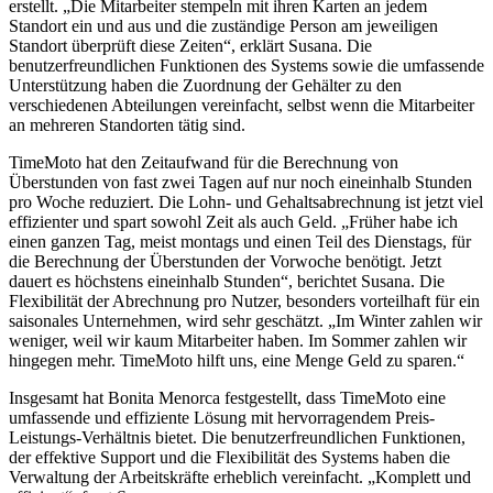
erstellt. „Die Mitarbeiter stempeln mit ihren Karten an jedem
Standort ein und aus und die zuständige Person am jeweiligen
Standort überprüft diese Zeiten“, erklärt Susana. Die
benutzerfreundlichen Funktionen des Systems sowie die umfassende
Unterstützung haben die Zuordnung der Gehälter zu den
verschiedenen Abteilungen vereinfacht, selbst wenn die Mitarbeiter
an mehreren Standorten tätig sind.
TimeMoto hat den Zeitaufwand für die Berechnung von
Überstunden von fast zwei Tagen auf nur noch eineinhalb Stunden
pro Woche reduziert. Die Lohn- und Gehaltsabrechnung ist jetzt viel
effizienter und spart sowohl Zeit als auch Geld. „Früher habe ich
einen ganzen Tag, meist montags und einen Teil des Dienstags, für
die Berechnung der Überstunden der Vorwoche benötigt. Jetzt
dauert es höchstens eineinhalb Stunden“, berichtet Susana. Die
Flexibilität der Abrechnung pro Nutzer, besonders vorteilhaft für ein
saisonales Unternehmen, wird sehr geschätzt. „Im Winter zahlen wir
weniger, weil wir kaum Mitarbeiter haben. Im Sommer zahlen wir
hingegen mehr. TimeMoto hilft uns, eine Menge Geld zu sparen.“
Insgesamt hat Bonita Menorca festgestellt, dass TimeMoto eine
umfassende und effiziente Lösung mit hervorragendem Preis-
Leistungs-Verhältnis bietet. Die benutzerfreundlichen Funktionen,
der effektive Support und die Flexibilität des Systems haben die
Verwaltung der Arbeitskräfte erheblich vereinfacht. „Komplett und