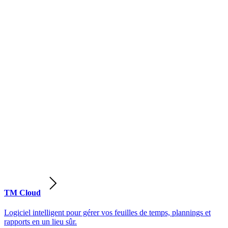
TM Cloud
Logiciel intelligent pour gérer vos feuilles de temps, plannings et
rapports en un lieu sûr.