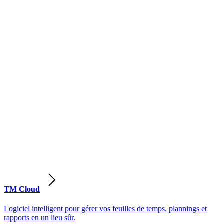
TM Cloud
Logiciel intelligent pour gérer vos feuilles de temps, plannings et
rapports en un lieu sûr.