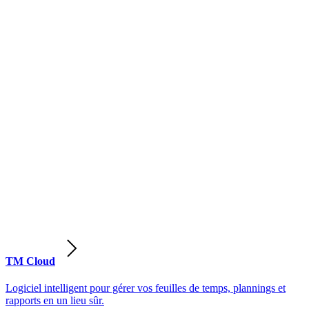
TM Cloud
Logiciel intelligent pour gérer vos feuilles de temps, plannings et
rapports en un lieu sûr.