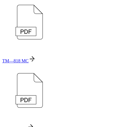
TM—818 MC