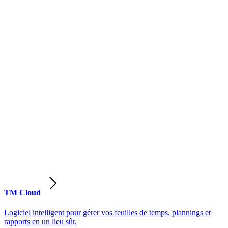
TM Cloud
Logiciel intelligent pour gérer vos feuilles de temps, plannings et
rapports en un lieu sûr.