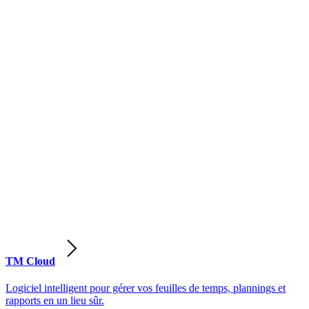
TM Cloud
Logiciel intelligent pour gérer vos feuilles de temps, plannings et
rapports en un lieu sûr.