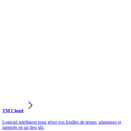
TM Cloud
Logiciel intelligent pour gérer vos feuilles de temps, plannings et
rapports en un lieu sûr.