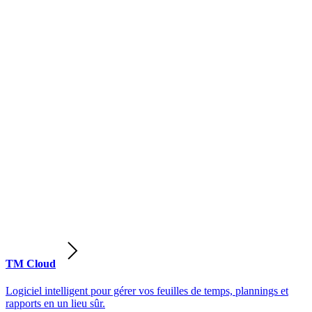
TM Cloud
Logiciel intelligent pour gérer vos feuilles de temps, plannings et
rapports en un lieu sûr.