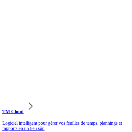
TM Cloud
Logiciel intelligent pour gérer vos feuilles de temps, plannings et
rapports en un lieu sûr.