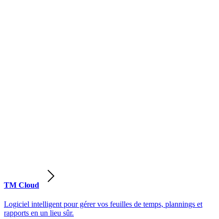
TM Cloud
Logiciel intelligent pour gérer vos feuilles de temps, plannings et
rapports en un lieu sûr.