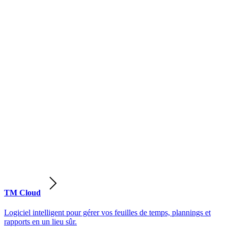
TM Cloud
Logiciel intelligent pour gérer vos feuilles de temps, plannings et
rapports en un lieu sûr.