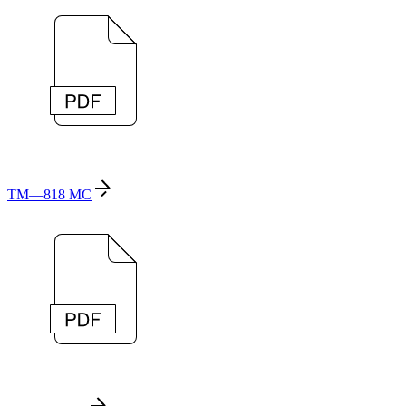
TM—818 MC