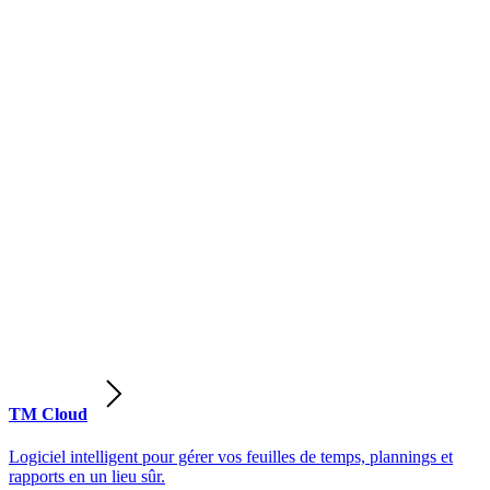
TM Cloud
Logiciel intelligent pour gérer vos feuilles de temps, plannings et
rapports en un lieu sûr.