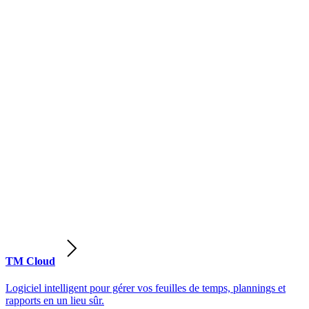
TM Cloud
Logiciel intelligent pour gérer vos feuilles de temps, plannings et
rapports en un lieu sûr.