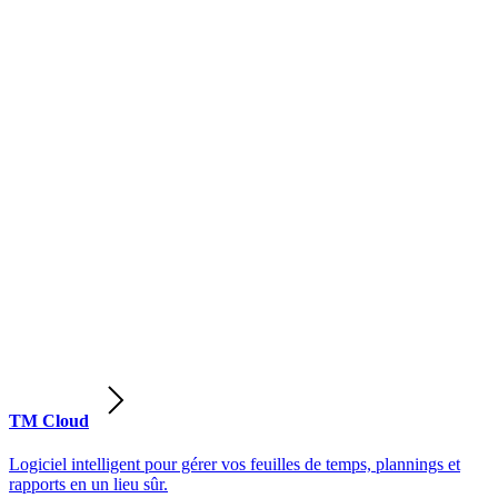
TM Cloud
Logiciel intelligent pour gérer vos feuilles de temps, plannings et
rapports en un lieu sûr.