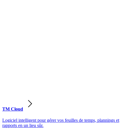
TM Cloud
Logiciel intelligent pour gérer vos feuilles de temps, plannings et
rapports en un lieu sûr.