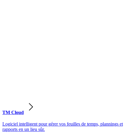
TM Cloud
Logiciel intelligent pour gérer vos feuilles de temps, plannings et
rapports en un lieu sûr.