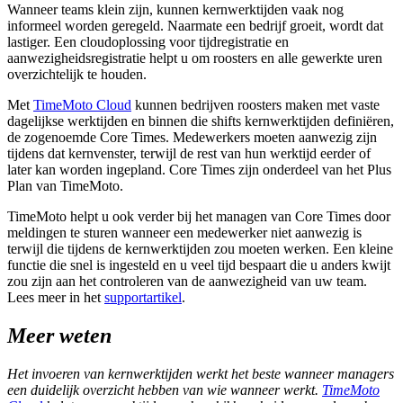
Wanneer teams klein zijn, kunnen kernwerktijden vaak nog
informeel worden geregeld. Naarmate een bedrijf groeit, wordt dat
lastiger. Een cloudoplossing voor tijdregistratie en
aanwezigheidsregistratie helpt u om roosters en alle gewerkte uren
overzichtelijk te houden.
Met
TimeMoto Cloud
kunnen bedrijven roosters maken met vaste
dagelijkse werktijden en binnen die shifts kernwerktijden definiëren,
de zogenoemde Core Times. Medewerkers moeten aanwezig zijn
tijdens dat kernvenster, terwijl de rest van hun werktijd eerder of
later kan worden ingepland. Core Times zijn onderdeel van het Plus
Plan van TimeMoto.
TimeMoto helpt u ook verder bij het managen van Core Times door
meldingen te sturen wanneer een medewerker niet aanwezig is
terwijl die tijdens de kernwerktijden zou moeten werken. Een kleine
functie die snel is ingesteld en u veel tijd bespaart die u anders kwijt
zou zijn aan het controleren van de aanwezigheid van uw team.
Lees meer in het
supportartikel
.
Meer weten
Het invoeren van kernwerktijden werkt het beste wanneer managers
een duidelijk overzicht hebben van wie wanneer werkt.
TimeMoto