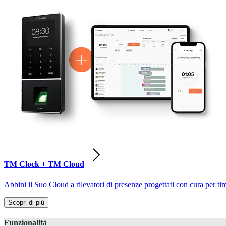
TM Clock + TM Cloud
Abbini il Suo Cloud a rilevatori di presenze progettati con cura per ti
Scopri di più
Funzionalità