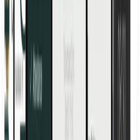
Shopping
Shopping
Prezzi
Prezzi
Risorse
Risorse
Richiedi la tua prova gratuita
Soluzioni
Scopra la nostra soluzione per la registrazione delle ore, la
pianificazione e i report