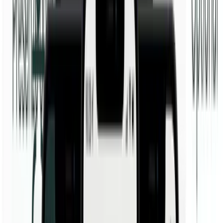
Scopri di più
TM Clock + TM Cloud
Abbini il Suo Cloud a rilevatori di presenze progettati con cura per
timbrare facilmente in sede.