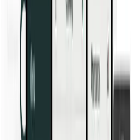
Storie di clienti
Cosa dicono i nostri clienti.
Blogs
Approfondimenti, consigli e idee relativi alla rilevazione presenza, e
alla gestione della forza lavoro.
Domande frequenti
Trova le risposte alle domande più frequenti.
Support Centre