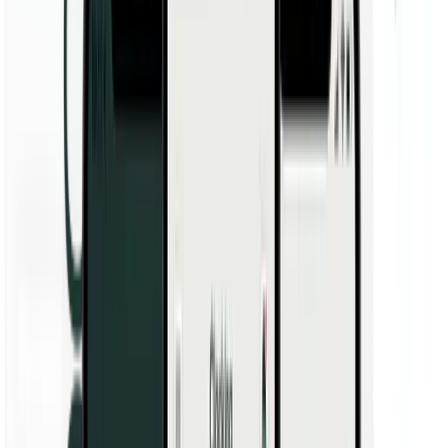
Scopri di più
Funzionalità
Orario e presenza
Pianificazione
Geolocalizzazione
Rapporti
App mobile
Timbrature per progetto
Shopping
Prezzi
Risorse
Leggete le storie dei nostri clienti, gli articoli del blog e le guide.
Risorse