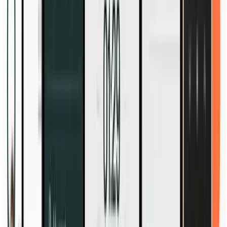
TM Cloud
Software intelligente per gestire ore, orari e rapporti in un luogo
sicuro.
Scopri di più