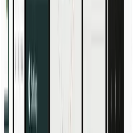
Prezzi
Risorse
Leggete le storie dei nostri clienti, gli articoli del blog e le guide.
Risorse
Storie di clienti
Cosa dicono i nostri clienti.
Blogs
Approfondimenti, consigli e idee relativi alla rilevazione presenza, e
alla gestione della forza lavoro.