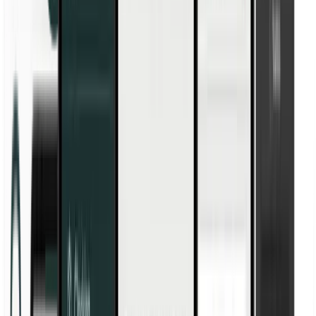
Hai bisogno di qualcosa?
Settori
Ospitalità
Manifatturiero
Sanità
Costruzioni
Agricoltura