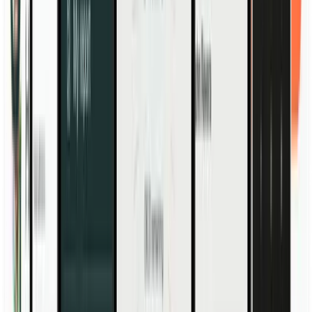
TM Clock + TM Cloud
Abbini il Suo Cloud a rilevatori di presenze progettati con cura per
timbrare facilmente in sede.
Scopri di più
Funzionalità
Orario e presenza
Pianificazione
Geolocalizzazione
Rapporti
App mobile
Timbrature per progetto
Shopping