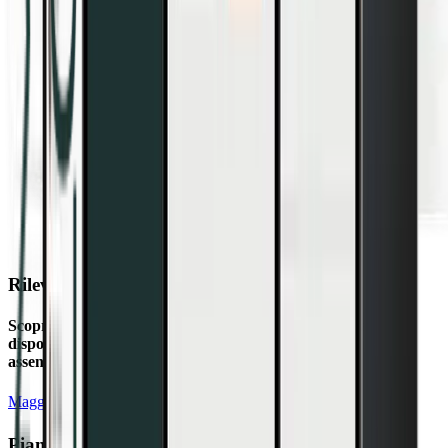
Rilevazione presenze intelligente
Scopra sempre chi sta lavorando. Timbrature da qualsiasi
dispositivo con visualizzazione in tempo reale di presenze e
assenze.
Maggiori informazioni sulla rilevazione presenze
Pianificazione flessibile