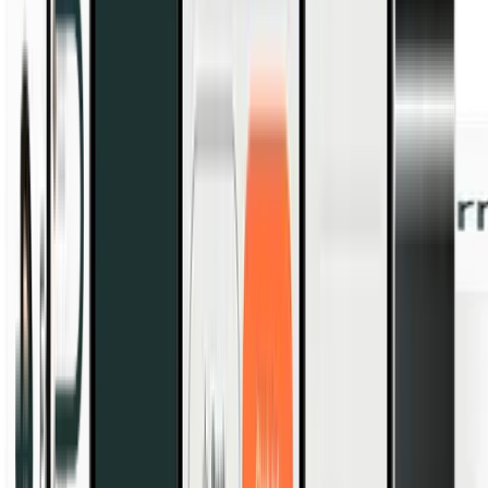
4.3
/5
La nostra soluzione all-in-one