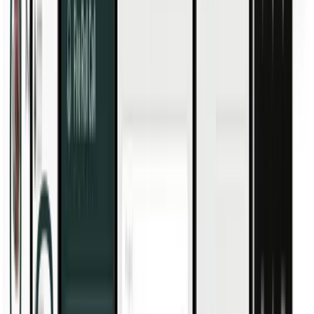
Costruzioni
Agricoltura
Studi dentistici
Piccole imprese
Carrello
Prodotti aggiunti nel carrello
Prodotti correlati