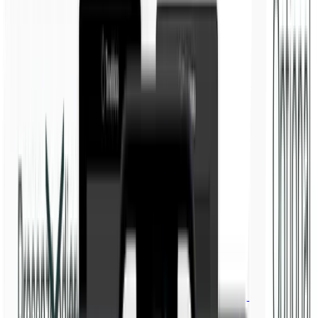
TM Cloud
Software intelligente per gestire ore, orari e rapporti in un luogo
sicuro.