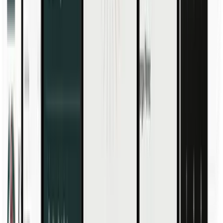
Domande frequenti
Trova le risposte alle domande più frequenti.
Support Centre
Hai bisogno di qualcosa?
Settori
Ospitalità
Manifatturiero
Sanità