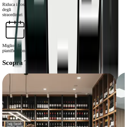
Riduca i costi
degli
straordinari
Migliori la
pianificazione
Scopra TimeMoto