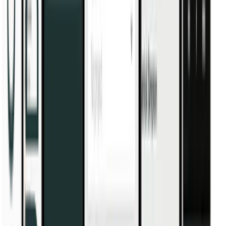
Vai alla cassa
Vedi carrello
Semplifichi il modo in cui il suo team
registra il tempo
Un’unica piattaforma per team in sede e online, progettata per
crescere con la sua azienda.
Avvii la prova gratuita
Nessuna carta di credito richiesta
30 giorni gratuiti
Annulli in qualsiasi momento
Oltre 300.000 utenti in tutto il mondo si fidano di noi
4.3
/5